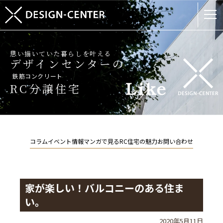
思い描いていた暮らしを叶える
デザインセンターの
鉄筋コンクリート
RC分譲住宅
コラム
イベント情報
マンガで見るRC住宅の魅力
お問い合わせ
家が楽しい！バルコニーのある住ま
い。
2020年5月11日