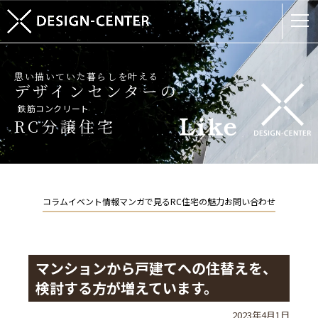
思い描いていた暮らしを叶える
デザインセンターの
鉄筋コンクリート
RC分譲住宅
コラム
イベント情報
マンガで見るRC住宅の魅力
お問い合わせ
マンションから戸建てへの住替えを、
検討する方が増えています。
2023年4月1日